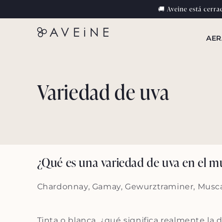
Ir al
🚚 Aveine está cerra
contenido
AE
Variedad de uva
¿Qué es una variedad de uva en el m
Chardonnay, Gamay, Gewurztraminer, Muscat
Tinta o blanca, ¿qué significa realmente la 