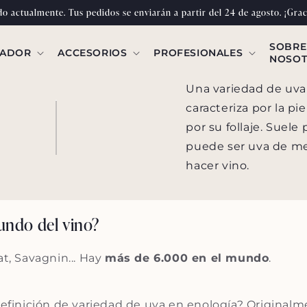
do actualmente. Tus pedidos se enviarán a partir del 24 de agosto. ¡Grac
SOBRE
RADOR
ACCESORIOS
PROFESIONALES
NOSO
Una variedad de uva 
caracteriza por la pi
por su follaje. Suele 
puede ser uva de mes
hacer vino.
undo del vino?
, Savagnin... Hay
más de 6.000 en el mundo
.
definición de variedad de uva en enología? Originalme