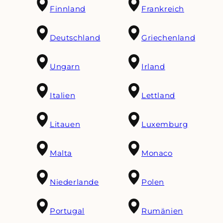
Finnland
Frankreich
Deutschland
Griechenland
Ungarn
Irland
Italien
Lettland
Litauen
Luxemburg
Malta
Monaco
Niederlande
Polen
Portugal
Rumänien