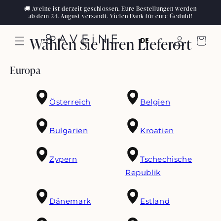
Zum
🚚 Aveine ist derzeit geschlossen. Eure Bestellungen werden
Inhalt
ab dem 24. August versandt. Vielen Dank für eure Geduld!
springen
Wählen Sie Ihren Lieferort
DE
Einloggen
Wagen
Europa
Österreich
Belgien
Bulgarien
Kroatien
Zypern
Tschechische
Republik
Dänemark
Estland