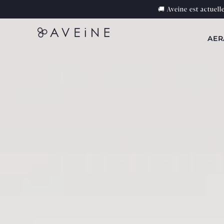
Skip to
🚚 Aveine est actuel
content
AER