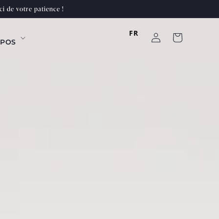
i de votre patience !
Se
FR
Panier
POS
connecter